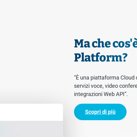
Ma che cos'
Platform?
“È una piattaforma Cloud 
servizi voce, video confer
integrazioni Web API”.
Scopri di più