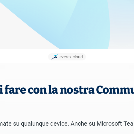
everex.cloud
i fare con la nostra Comm
amate su qualunque device. Anche su Microsoft Te