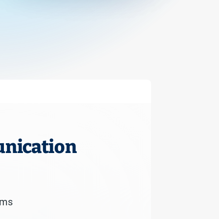
unication
ams