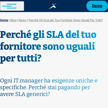
Demo
Home
Blog
News
Perché Gli SLA del Tuo Fornitore Sono Uguali Per Tutti?
Breadcrumb
Perché gli SLA del tuo
fornitore sono uguali
per tutti?
Ogni IT manager ha esigenze uniche e
specifiche. Perché stai pagando per
avere SLA generici?