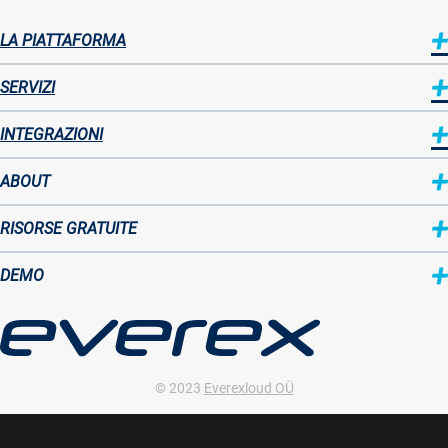
LA PIATTAFORMA
Sitemap
SERVIZI
INTEGRAZIONI
ABOUT
Sitemap
RISORSE GRATUITE
two
DEMO
© 2023
Everexloud OÜ
VAT ID: EE 102208140