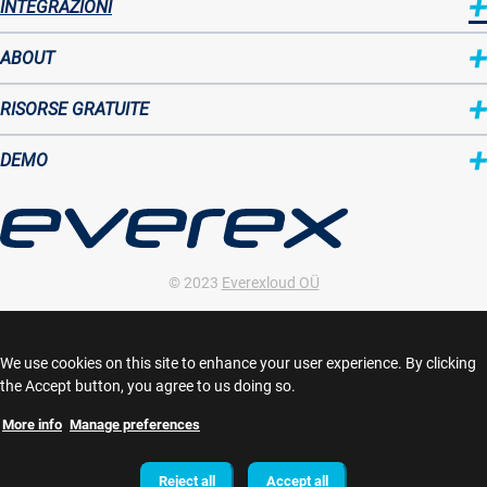
INTEGRAZIONI
ABOUT
Sitemap
RISORSE GRATUITE
two
DEMO
© 2023
Everexloud OÜ
VAT ID: EE 102208140
Harju maakond, Laeva tn 2, 10117, Tallinn, Estonia
We use cookies on this site to enhance your user experience. By clicking
the Accept button, you agree to us doing so.
info@everex.cloud
More info
Manage preferences
+372 (66) 01842
Withdraw consent
Reject all
Accept all